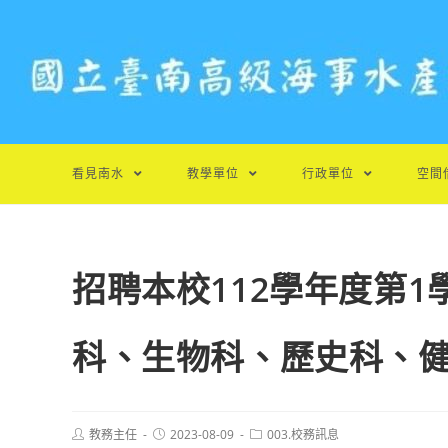
跳
轉
至
主
要
內
容
看見南水
教學單位
行政單位
空間
招聘本校112學年度第
科、生物科、歷史科、健
Post
Post
Post
教務主任
2023-08-09
003.校務訊息