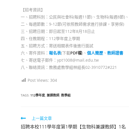
author:
published:
category:
【招考資訊】
一、招聘科別：公民與社會科(每週11節)、生物科(每週8節)、歷
二、每週節數：9-12節(可依照教師需求進行排課，享勞保)
三、招聘日期：即日起至112年8月18日止
四、任教期程：112學年度上學期
五、招聘方式：寄送相關表件後進行面試
六、寄件資料：
報名表
(下載
PDF檔
)、
個人簡歷
、
教師證書
七、寄送電子郵件：ypt1008@mail.edu.tw
八、聯絡資訊：教務處教學組林組長02-3910772#221
Post Views:
304
TAGS:
112學年度
,
兼課教師
,
教學組
上一篇文章
Read
招聘本校111學年度第1學期【生物科兼課教師】1名