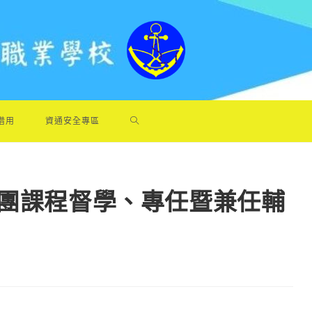
借用
資通安全專區
導團課程督學、專任暨兼任輔