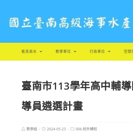
跳
轉
至
主
要
內
容
看見南水
教學單位
行政單位
空間
臺南市113學年高中輔
導員遴選計畫
Post
Post
Post
教學組
2024-05-23
006.校外轉知