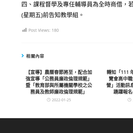
四、課程督學及專任輔導員為全時商借，若
(星期五)前告知教學組。
Post Views:
180
相關內容
【宣導】農曆春節將至，配合加
轉知「111
強宣導「公務員廉政倫理規範」
覽會高中職
暨「教育部與所屬機關學校之公
營」活動訊
務員及教師廉政倫理規範」
踴躍報名
2022-01-25