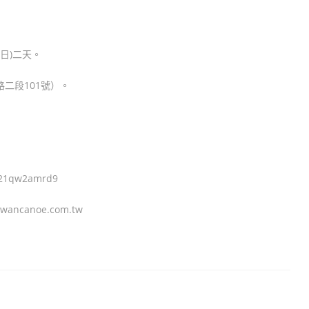
期日)二天。
二段101號）。
21qw2amrd9
canoe.com.tw