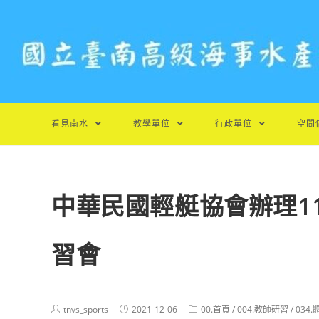
跳
轉
至
主
要
內
容
看見南水
教學單位
行政單位
空間
中華民國輕艇協會辦理1
習會
Post
Post
Post
tnvs_sports
2021-12-06
00.首頁
/
004.教師研習
/
034