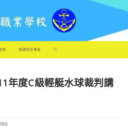
借用
資通安全專區
11年度C級輕艇水球裁判講
.體育組