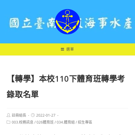
跳
轉
至
主
要
內
容
選單
【轉學】本校110下體育班轉學考
錄取名單
Post
Post
註冊組長
2022-01-27
author:
published:
Post
003.校務訊息
/
026體育班
/
034.體育組
/
招生專區
category: