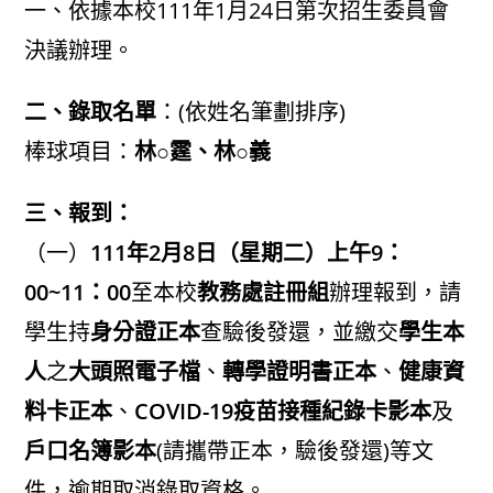
一、依據本校111年1月24日第次招生委員會
決議辦理。
二、錄取名單
：(依姓名筆劃排序)
棒球項目：
林○霆、林○義
三、報到：
（一）
111年2月8日（星期二）上午9：
00~11：00
至本校
教務處註冊組
辦理報到，請
學生持
身分證正本
查驗後發還，並繳交
學生本
人
之
大頭照電子檔
、
轉學證明書正本
、
健康資
料卡正本
、
COVID-19疫苗接種紀錄卡影本
及
戶口名簿影本
(請攜帶正本，驗後發還)等文
件，逾期取消錄取資格。