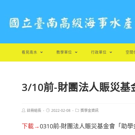
跳
轉
至
主
要
內
容
看見南水
教學單位
行政單位
空間
3/10前-財團法人賑災
Post
Post
Post
註冊組長
2022-02-08
獎學金資訊
author:
published:
category:
下載→
0310前-財團法人賑災基金會「助