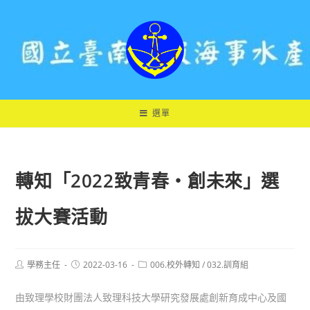
跳
轉
至
主
要
內
容
選單
轉知「2022致青春‧創未來」選
拔大賽活動
Post
Post
Post
學務主任
2022-03-16
006.校外轉知
/
032.訓育組
author:
published:
category:
由致理學校財團法人致理科技大學研究發展處創新育成中心及國