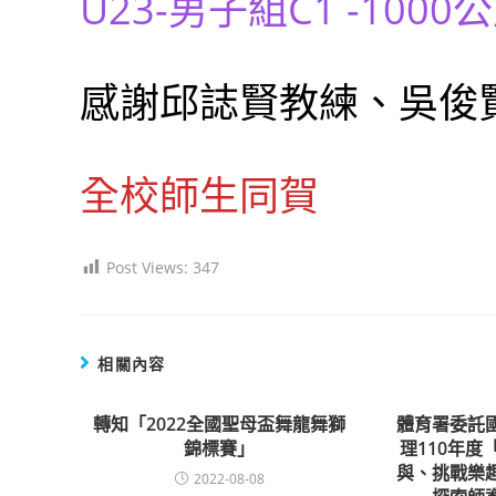
U23-男子組C1 -1000
感謝邱誌賢教練、吳俊
全校師生同賀
Post Views:
347
相關內容
轉知「2022全國聖母盃舞龍舞獅
體育署委託
錦標賽」
理110年
與、挑戰樂
2022-08-08