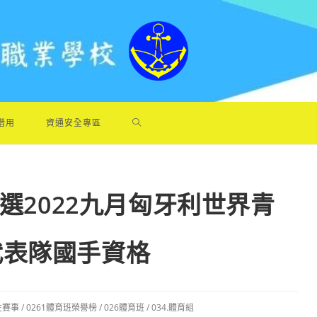
借用
資通安全專區
獲選2022九月匈牙利世界青
代表隊國手資格
生賽事
/
0261體育班榮譽榜
/
026體育班
/
034.體育組