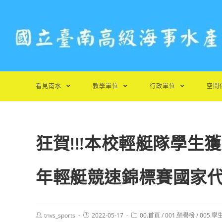
跳
轉
至
主
要
內
容
看見南水
教學單位
行政單位
空間
狂賀!!!本校輕艇隊學生
年輕艇競速錦標賽國家
Post
Post
Post
tnvs_sports
2022-05-17
00.首頁
/
001.榮譽榜
/
005.學