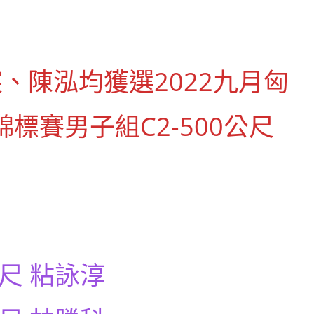
、陳泓均獲選2022九月匈
標賽男子組C2-500公尺
公尺 粘詠淳