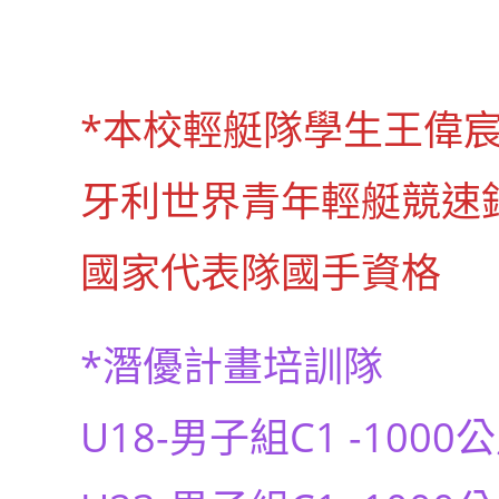
author:
published:
category:
*本校輕艇隊學生王偉宸
牙利世界青年輕艇競速錦
國家代表隊國手資格
*潛優計畫培訓隊
U18-男子組C1 -1000