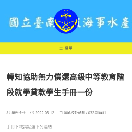
跳
轉
至
主
要
內
容
選單
轉知協助無力償還高級中等教育階
段就學貸款學生手冊一份
Post
Post
Post
學務主任
2022-05-12
006.校外轉知
/
032.訓育組
author:
published:
category:
手冊下載請點選下列連結