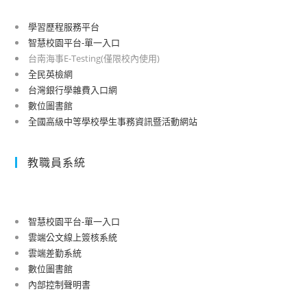
學習歷程服務平台
智慧校園平台-單一入口
台南海事E-Testing(僅限校內使用)
全民英檢網
台灣銀行學雜費入口網
數位圖書館
全國高級中等學校學生事務資訊暨活動網站
教職員系統
智慧校園平台-單一入口
雲端公文線上簽核系統
雲端差勤系統
數位圖書館
內部控制聲明書