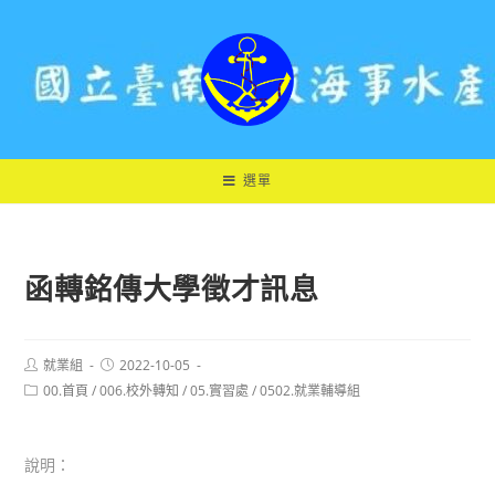
跳
轉
至
主
要
內
容
選單
函轉銘傳大學徵才訊息
Post
Post
就業組
2022-10-05
author:
published:
Post
00.首頁
/
006.校外轉知
/
05.實習處
/
0502.就業輔導組
category:
說明：