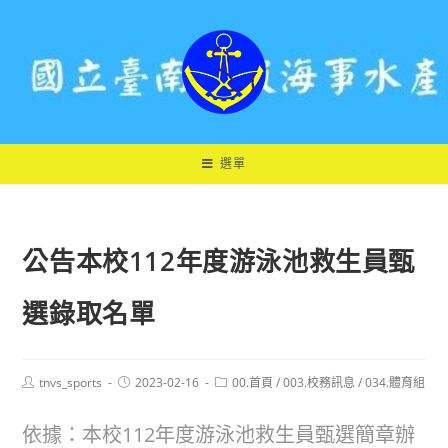
跳
轉
至
主
要
內
容
選單
公告本校112年度游泳池救生員甄
選錄取名單
Post
Post
Post
tnvs_sports
2023-02-16
00.首頁
/
003.校務訊息
/
034.體育組
author:
published:
category:
依據：本校112年度游泳池救生員甄選簡章辦