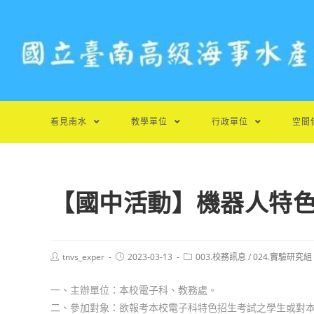
跳
轉
至
主
要
內
容
看見南水
教學單位
行政單位
空間
【國中活動】機器人特
Post
Post
Post
tnvs_exper
2023-03-13
003.校務訊息
/
024.實驗研究組
author:
published:
category:
一、主辦單位：本校電子科、教務處。
二、參加對象：欲報考本校電子科特色招生考試之學生或對本