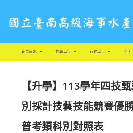
跳
轉
至
主
要
內
容
看見南水
教學單位
行政單位
空間
【升學】113學年四技
別採計技藝技能競賽優
普考類科別對照表