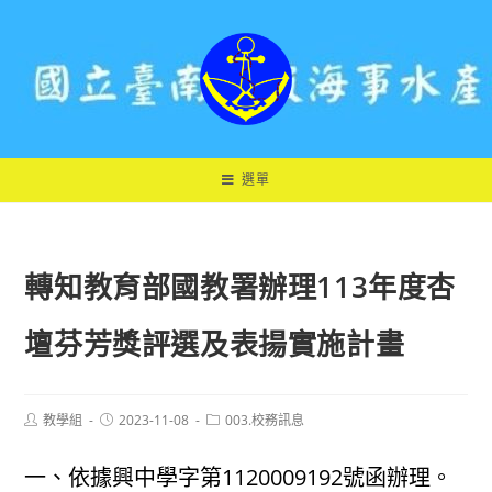
跳
轉
至
主
要
內
容
選單
轉知教育部國教署辦理113年度杏
壇芬芳獎評選及表揚實施計畫
Post
Post
Post
教學組
2023-11-08
003.校務訊息
author:
published:
category:
一、依據興中學字第1120009192號函辦理。