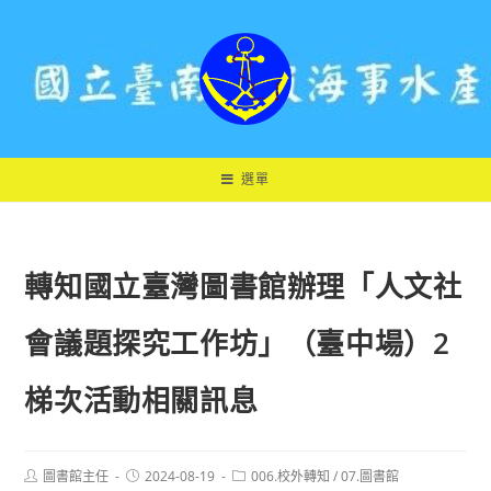
跳
轉
至
主
要
內
容
選單
轉知國立臺灣圖書館辦理「人文社
會議題探究工作坊」（臺中場）2
梯次活動相關訊息
Post
Post
Post
圖書館主任
2024-08-19
006.校外轉知
/
07.圖書館