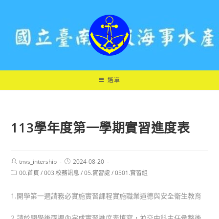
跳
轉
至
主
要
內
容
選單
113學年度第一學期實習進度表
Post
Post
tnvs_intership
2024-08-20
author:
published:
Post
00.首頁
/
003.校務訊息
/
05.實習處
/
0501.實習組
category:
1.開學第一週請務必實施實習課程實施職業道德與安全衛生教育
2.請於開學後兩週內完成實習進度表填寫，並交由科主任彙整後