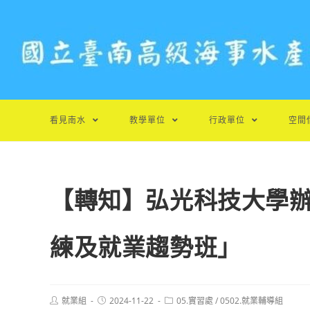
跳
轉
至
主
要
內
容
看見南水
教學單位
行政單位
空間
【轉知】弘光科技大學辦
練及就業趨勢班」
Post
Post
Post
就業組
2024-11-22
05.實習處
/
0502.就業輔導組