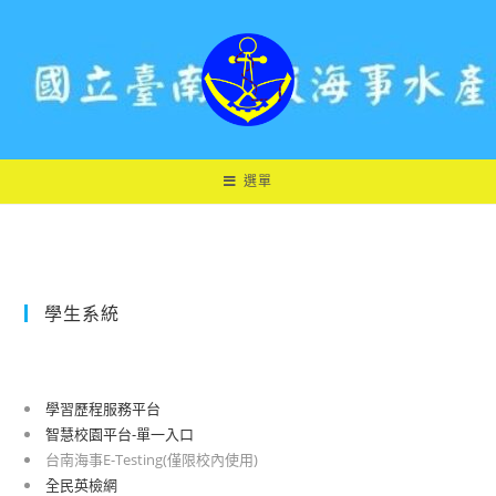
跳
轉
至
主
要
內
容
選單
學生系統
學習歷程服務平台
智慧校園平台-單一入口
台南海事E-Testing(僅限校內使用)
全民英檢網