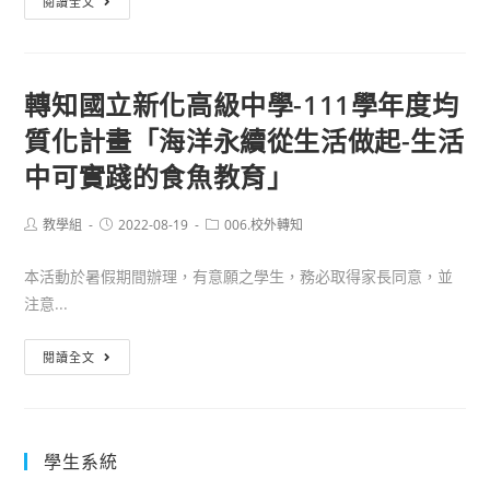
閱讀全文
賞
水
族
轉知國立新化高級中學-111學年度均
特
質化計畫「海洋永續從生活做起-生活
色
課
中可實踐的食魚教育」
程
體
Post
Post
Post
教學組
2022-08-19
006.校外轉知
author:
published:
category:
驗
探
本活動於暑假期間辦理，有意願之學生，務必取得家長同意，並
索
注意...
錄
取
轉
閱讀全文
學
知
員
國
名
立
學生系統
單
新
(A
化