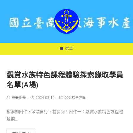
跳
轉
至
主
要
內
容
選單
觀賞水族特色課程體驗探索錄取學員
名單(A場)
Post
Post
Post
註冊組長
2024-03-14
007.招生專區
author:
published:
category:
檔案如附件，敬請自行下載參閱！附件一：觀賞水族特色課程體
驗探...
觀