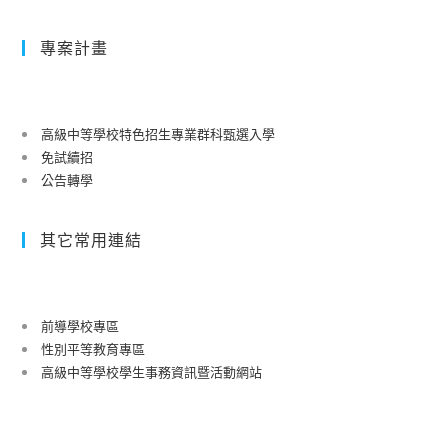
生
活
專案計畫
做
起-
生
活
高級中等學校特色招生專業群科甄選入學
中
免試續招
可
公告轉學
實
踐
其它常用連結
的
食
魚
教
前導學校專區
性別平等教育專區
育」
高級中等學校學生事務資訊暨活動網站