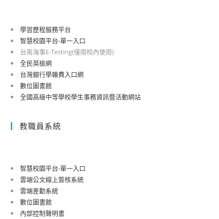
場)
高
級
學習歷程服務平台
中
智慧校園平台-單一入口
學-111
台南海事E-Testing(僅限校內使用)
學
全民英檢網
年
台灣銀行學雜費入口網
度
數位圖書館
全國高級中等學校學生事務資訊暨活動網站
均
質
化
教職員系統
計
畫
「海
智慧校園平台-單一入口
洋
雲端公文線上簽核系統
永
雲端差勤系統
續
數位圖書館
從
內部控制聲明書