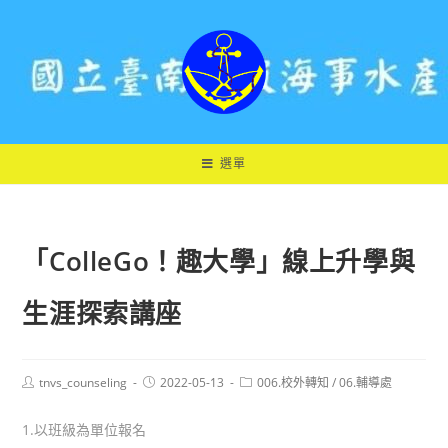
跳
轉
至
主
要
內
容
選單
「ColleGo！趣大學」線上升學與
生涯探索講座
Post
Post
Post
tnvs_counseling
2022-05-13
006.校外轉知
/
06.輔導處
author:
published:
category:
1.以班級為單位報名