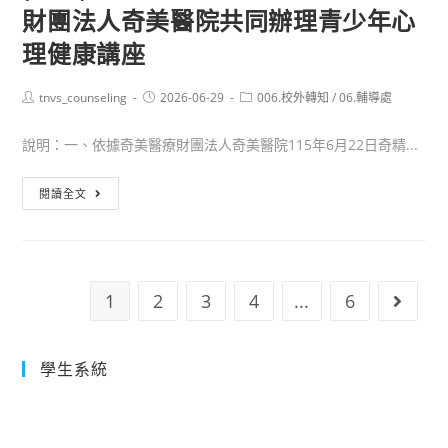
財團法人奇美醫院共同辦理青少年心
至，
協
為
助
理健康講座
落
公
實
告
Post
Post
Post
tnvs_counseling
2026-06-29
006.校外轉知
/
06.輔導處
author:
published:
category:
新
並
舊
轉
說明：一、依據奇美醫療財團法人奇美醫院115年6月22日奇精...
學
知
年
(轉
所
閱讀全文
度
知)
屬
銜
臺
師
接
南
生，
期
市
以
1
2
3
4
...
6
Go to 
間
政
供
之
府
應
學
衛
屆
學生系統
生
生
畢
關
局
業
懷
與
學