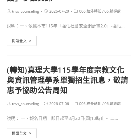
兒
（星
科
少
期
技
Post
Post
Post
tnvs_counseling
2026-07-20
006.校外轉知
/
06.輔導處
author:
published:
category:
代
五）
大
表
說明：一、依據本市115年「強化社會安全網計畫2.0」-強化...
上
學
參
午
辦
與
(轉
閱讀全文
與
理
暨
知)
衛
教
兒
「臺
生
育
童
南
福
部
(轉知)真理大學115學年度宗教文化
權
市
利
30+大
與資訊管理學系單獨招生訊息，敬請
利
政
部
學
公
府
惠予協助公告周知
嘉
試
約
心
南
辦
落
理
療
計
Post
Post
Post
tnvs_counseling
2026-07-06
006.校外轉知
/
06.輔導處
author:
published:
category:
實
健
養
畫
培
康
說明： 一、報名日期：即日起至8月20日(四)13時止。 二...
院
學
力
教
合
分
課
育
(轉
閱讀全文
辦
學