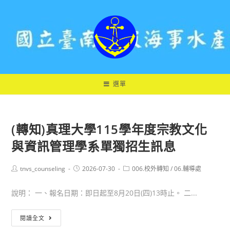
跳
轉
至
主
要
內
容
選單
(轉知)真理大學115學年度宗教文化
與資訊管理學系單獨招生訊息
Post
Post
Post
tnvs_counseling
2026-07-30
006.校外轉知
/
06.輔導處
author:
published:
category:
說明： 一、報名日期：即日起至8月20日(四)13時止。 二...
(轉
閱讀全文
知)