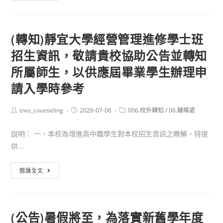
程」
館」
知)
「115
程
參
真
年
招
觀
理
度
生
(轉知)靜宜大學經營管理進修學士班
資
大
網
說
招生資訊，敬請貴校協助公告並轉知
訊
學
路
明
115
所屬師生，以供應屆畢業學生辦理申
成
會
學
癮
資
請入學時參考
年
防
訊
度
治
Post
Post
Post
tnvs_counseling
2026-07-06
006.校外轉知
/
06.輔導處
宗
author:
published:
category:
專
教
業
說明： 一、本校為增進高中職學生對本校招生資訊之瞭解，特提
文
及
供...
化
處
與
遇
(轉
閱讀全文
資
人
知)
訊
員
靜
管
繼
宜
(公告)暑假將至，為落實新舊學年度
理
續
大