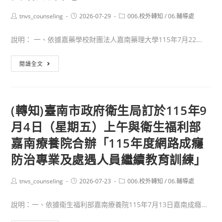
學
系
Post
Post
Post
tnvs_counseling
2026-07-29
006.校外轉知
/
06.輔導處
115
author:
published:
category:
單
學
獨
說明： 一、依據嘉藥學校財團法人嘉南藥理大學115年7月22...
年
招
度
生
(轉
閱讀全文
第
訊
知)
1
息
臺
學
南
(轉知)臺南市政府衛生局訂於115年9
期
市
推
月4日（星期五）上午與衛生福利部
政
廣
府
嘉南療養院合辦「115年度網路成癮
教
社
防治專業及處遇人員繼續教育訓練」
育
會
課
局
Post
程
Post
Post
tnvs_counseling
2026-07-23
006.校外轉知
/
06.輔導處
委
author:
published:
category:
招
託
說明：一、依據衛生福利部嘉南療養院115年7月13日嘉南成癮...
生
嘉
海