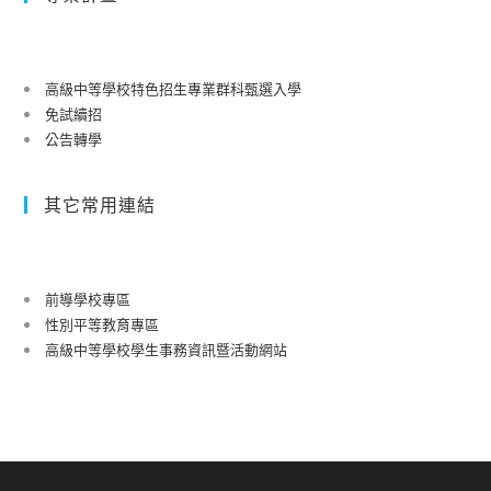
學
年
生
心
及
理
高級中等學校特色招生專業群科甄選入學
高
健
免試續招
關
康
公告轉學
懷
講
學
座
其它常用連結
生
輔
導
資
前導學校專區
源
性別平等教育專區
一
高級中等學校學生事務資訊暨活動網站
覽
表」，
供
媒
合