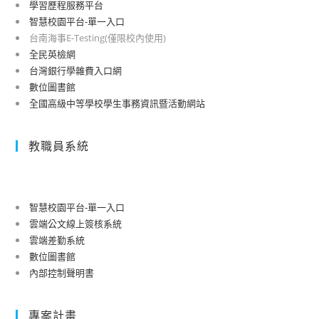
學習歷程服務平台
不
奇
生
智慧校園平台-單一入口
間
美
辦
台南海事E-Testing(僅限校內使用)
斷，
醫
理
全民英檢網
更
療
申
台灣銀行學雜費入口網
新
財
請
數位圖書館
「臺
團
入
全國高級中等學校學生事務資訊暨活動網站
南
法
學
市
人
時
教職員系統
高
奇
參
級
美
考
中
醫
等
院
智慧校園平台-單一入口
雲端公文線上簽核系統
學
共
雲端差勤系統
校
同
數位圖書館
中
辦
內部控制聲明書
途
理
離
青
校
少
專案計畫