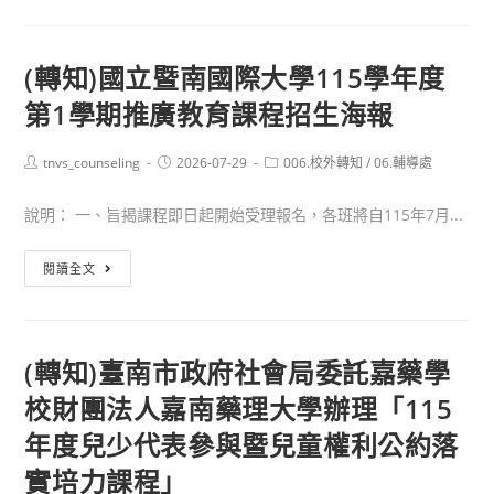
真
理
(轉知)國立暨南國際大學115學年度
大
第1學期推廣教育課程招生海報
學
115
學
Post
Post
Post
tnvs_counseling
2026-07-29
006.校外轉知
/
06.輔導處
author:
published:
category:
年
說明： 一、旨揭課程即日起開始受理報名，各班將自115年7月...
度
宗
(轉
閱讀全文
教
知)
文
國
化
立
與
(轉知)臺南市政府社會局委託嘉藥學
暨
資
校財團法人嘉南藥理大學辦理「115
南
訊
國
年度兒少代表參與暨兒童權利公約落
管
際
理
實培力課程」
大
學