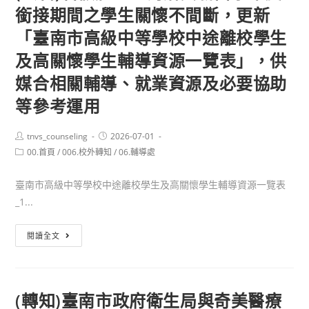
學
銜接期間之學生關懷不間斷，更新
教
學
系
育
經
「臺南市高級中等學校中途離校學生
單
訓
營
及高關懷學生輔導資源一覽表」，供
獨
練」
管
招
媒合相關輔導、就業資源及必要協助
理
生
進
等參考運用
訊
修
息，
學
Post
Post
tnvs_counseling
2026-07-01
敬
author:
published:
士
Post
00.首頁
/
006.校外轉知
/
06.輔導處
請
category:
班
惠
招
臺南市高級中等學校中途離校學生及高關懷學生輔導資源一覽表
予
生
_1...
協
資
助
(公
訊，
閱讀全文
公
告)
敬
告
暑
請
周
假
貴
(轉知)臺南市政府衛生局與奇美醫療
知
將
校