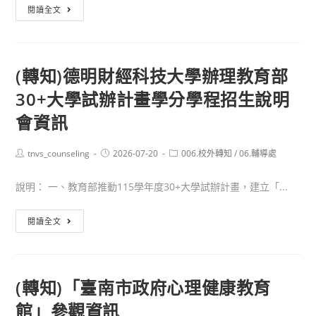
藥
(轉
閱讀全文
報
學
知)
校
臺
財
南
(轉知)德明財經科技大學辦理教育部
團
市
法
30+大學試辦計畫學分學程招生說明
政
人
府
會資訊
嘉
衛
南
生
Post
Post
Post
tnvs_counseling
2026-07-20
006.校外轉知
/
06.輔導處
藥
author:
published:
category:
局
理
訂
說明： 一、教育部推動115學年度30+大學試辦計畫，建立「...
大
於
學
115
(轉
閱讀全文
辦
年
知)
理
9
德
「115
月
明
(轉知)「臺南市政府心理健康教育
年
4
財
度
館」參觀資訊
日
經