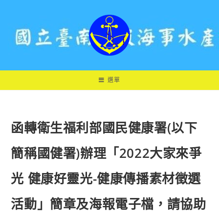
跳
轉
至
主
要
內
容
選單
函轉衛生福利部國民健康署(以下
簡稱國健署)辦理「2022大家來爭
光 健康好靈光-健康傳播素材徵選
活動」簡章及海報電子檔，請協助