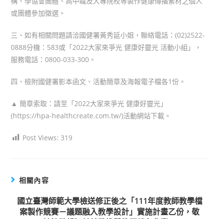
構、學協會團體、高中職及大專院校等製作健康傳播素材之個人
或團體參加徵選。
三、如有相關問題請洽國健署黃秀延小姐，聯絡電話：(02)2522-
0888分機：583或「2022大家來爭光 健康好靈光 活動小組」，
服務電話：0800-033-300。
四、檢附國健署影本函文、活動簡章及海報電子檔各1份。
▲ 簡章索取：請至「2022大家來爭光 健康好靈光」
(https://hpa-healthcreate.com.tw/)活動網站下載。
Post Views:
319
相關內容
國立臺灣師範大學檢送修正後之「111年度教師教學檔
案製作競賽－議題融入教學設計」實施計畫乙份，敬