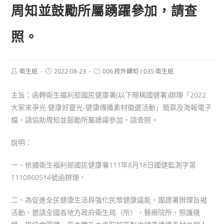
周知並鼓勵所屬踴躍參加，請查
照。
Post
Post
Post
衛生組
2022-08-23
006.校外轉知
/
035.衛生組
author:
published:
category:
主旨：函轉衛生福利部國民健康署(以下簡稱國健署)辦理「2022
大家來爭光 健康好靈光-健康傳播素材徵選活動」簡章及海報電子
檔，請協助周知並鼓勵所屬踴躍參加，請查照。
說明：
一、依據衛生福利部國民健康署111年8月18日國健監測字第
1110860514號函辦理。
二、為促進全民健康生活與強化民眾健康識能，國建署辦理旨揭
活動，邀請全國各地方政府衛生局（所）、醫療院所、照護機