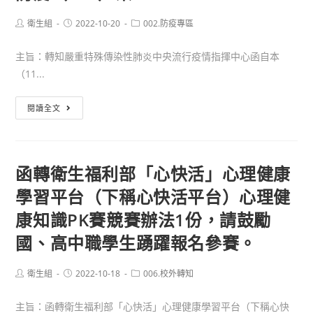
務
署
及
Post
Post
辦
Post
衛生組
2022-10-20
002.防疫專區
author:
published:
category:
減
理
量
主旨：轉知嚴重特殊傳染性肺炎中央流行疫情指揮中心函自本
111
行
（11...
年
動
度
轉
競
閱讀全文
臺
知
賽」
灣
嚴
活
女
重
動
孩
函轉衛生福利部「心快活」心理健康
特
須
日
學習平台（下稱心快活平台）心理健
殊
知
系
傳
(含
康知識PK賽競賽辦法1份，請鼓勵
列
染
報
宣
國、高中職學生踴躍報名參賽。
性
名
導
肺
資
活
Post
Post
Post
衛生組
2022-10-18
006.校外轉知
炎
訊)，
author:
published:
category:
動
中
請
「從
主旨：函轉衛生福利部「心快活」心理健康學習平台（下稱心快