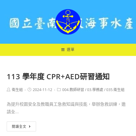
跳
轉
至
主
要
內
容
選單
113 學年度 CPR+AED研習通知
Post
Post
Post
衛生組
2024-11-12
004.教師研習
/
03.學務處
/
035.衛生組
author:
published:
category:
為提升校園安全及教職員工急救知識與技能，舉辦急救訓練，邀
請全...
113
閱讀全文
學