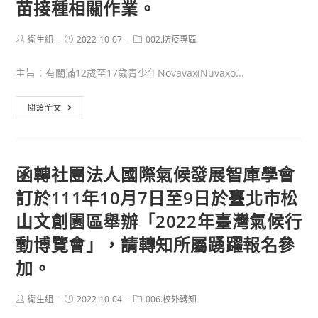
苗接種相關作業。
家
賽
訊，
學
檢
辦
竭
執
Post
Post
疫，
Post
衛生組
2022-10-07
002.防疫專區
法
誠
author:
published:
category:
行
改
1
邀
「111
主旨：有關滿12歲至17歲青少年Novavax(Nuvaxo...
須
份，
請
學
7
請
貴
年
轉
閱讀全文
天
鼓
校
度
知
自
勵
師
校
有
主
國、
生
園
關
防
函轉社團法人國際氣候發展智庫學會
高
參
菸
滿
疫
中
加。
訂於111年10月7日至9日於臺北市松
檳
12
（0+7）
職
危
歲
山文創園區舉辦「2022年臺灣氣候行
案
學
害
至
動博覽會」，請轉知所屬踴躍報名參
生
防
17
踴
加。
制
歲
躍
教
青
報
Post
Post
育
少
Post
衛生組
2022-10-04
006.校外轉知
author:
published:
category:
名
介
年