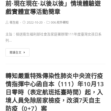
前·現在現在·以後以後」情境體驗遊
署
戲實體宣導活動簡章
(以
下
Post
Post
Post
衛生組
2022-10-20
006.校外轉知
簡
author:
published:
category:
稱
主旨：檢送衛生福利部社會及家庭署辦理111年度臺灣女孩日系
環
列...
保
署)
衛
閱讀全文
辦
生
理
福
「111
利
轉知嚴重特殊傳染性肺炎中央流行疫
年
部
綠
情指揮中心函自本（111）年10月13
社
色
會
日零時（表定航班抵臺時間）起，入
餐
及
境人員免除居家檢疫，改須7天自主
飲
家
服
防疫（0+7）案
庭