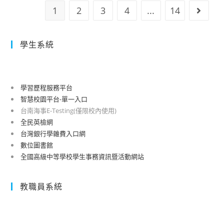
「網
院
訂
1
2
3
4
...
14
Go to 
紅
農
於
就
業
111
是
委
學生系統
年
你」
員
10
短
會
月
片
「國
7
學習歷程服務平台
競
家
日
智慧校園平台-單一入口
賽
食
至
台南海事E-Testing(僅限校內使用)
農
9
全民英檢網
教
日
台灣銀行學雜費入口網
育
數位圖書館
於
傑
全國高級中等學校學生事務資訊暨活動網站
臺
出
北
貢
市
教職員系統
獻
松
獎
山
獎
文