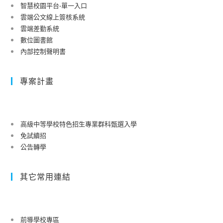
勵
智慧校園平台-單一入口
創
雲端公文線上簽核系統
辦
園
雲端差勤系統
法」
區
數位圖書館
舉
內部控制聲明書
辦
「2022
專案計畫
年
臺
灣
氣
高級中等學校特色招生專業群科甄選入學
候
免試續招
行
公告轉學
動
博
其它常用連結
覽
會」，
請
前導學校專區
轉