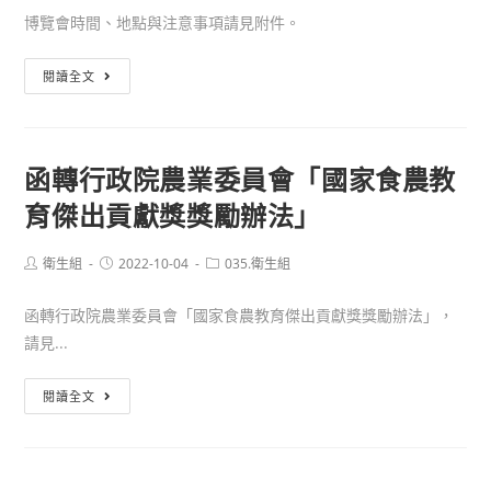
參
博覽會時間、地點與注意事項請見附件。
入
Novavax(Nuvaxovid)COVID-
賽。
輔
19
函
閱讀全文
導
疫
轉
計
苗
社
畫」，
接
團
辦
種
函轉行政院農業委員會「國家食農教
法
理
相
育傑出貢獻獎獎勵辦法」
人
校
關
國
園
作
際
Post
Post
Post
衛生組
2022-10-04
035.衛生組
菸
業。
author:
published:
category:
氣
檳
函轉行政院農業委員會「國家食農教育傑出貢獻獎獎勵辦法」，
候
危
請見...
發
害
展
防
函
閱讀全文
智
制
轉
庫
教
行
學
育
政
會