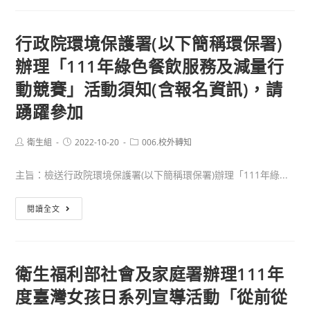
年
度
行政院環境保護署(以下簡稱環保署)
CPR+AED
辦理「111年綠色餐飲服務及減量行
研
習
動競賽」活動須知(含報名資訊)，請
通
踴躍參加
知
Post
Post
Post
衛生組
2022-10-20
006.校外轉知
author:
published:
category:
主旨：檢送行政院環境保護署(以下簡稱環保署)辦理「111年綠...
行
閱讀全文
政
院
環
衛生福利部社會及家庭署辦理111年
境
度臺灣女孩日系列宣導活動「從前從
保
護