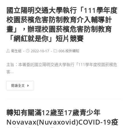
零
平
學
戲
國立陽明交通大學執行「111學年度
時
台
大
實
（表
校園菸檳危害防制教育介入輔導計
（下
學
體
定
稱
公
宣
畫」，辦理校園菸檳危害防制教育
航
心
共
導
「網紅就是你」短片競賽
班
快
衛
活
抵
活
生
動
Post
Post
臺
Post
衛生組
2022-10-17
006.校外轉知
平
學
簡
author:
published:
category:
時
台）
系
章
主旨：本署委託國立陽明交通大學執行「111學年度校園菸檳危
間）
心
舉
害...
起，
理
辦
入
健
《掌
國
閱讀全文
境
康
握
立
人
知
「衛」
陽
員
識
來》
明
免
轉知有關滿12歲至17歲青少年
PK
活
交
除
賽
動
Novavax(Nuvaxovid)COVID-19疫
通
居
競
資
大