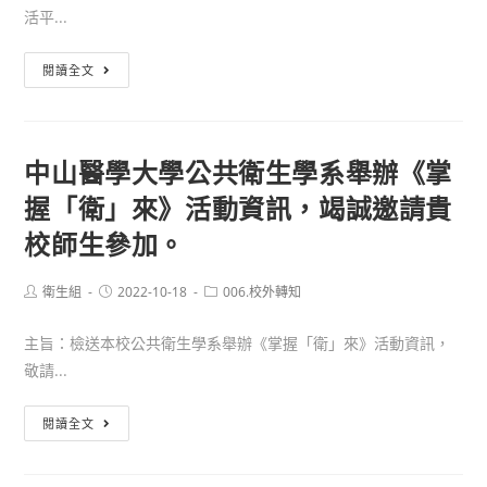
央
踴
前
活平...
流
躍
從
行
參
函
前
閱讀全文
疫
加
轉
·
情
衛
現
指
生
在
中山醫學大學公共衛生學系舉辦《掌
揮
福
現
中
握「衛」來》活動資訊，竭誠邀請貴
利
在
心
部
·
校師生參加。
函
「心
以
自
快
後
Post
Post
Post
衛生組
2022-10-18
006.校外轉知
本
author:
published:
category:
活」
以
（111）
心
後」
主旨：檢送本校公共衛生學系舉辦《掌握「衛」來》活動資訊，
年
理
情
敬請...
10
健
境
月
康
中
體
閱讀全文
13
學
山
驗
日
習
醫
遊