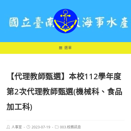
跳
轉
至
主
要
內
容
選單
【代理教師甄選】本校112學年度
第2次代理教師甄選(機械科、食品
加工科)
Post
Post
Post
人事室
2023-07-19
003.校務訊息