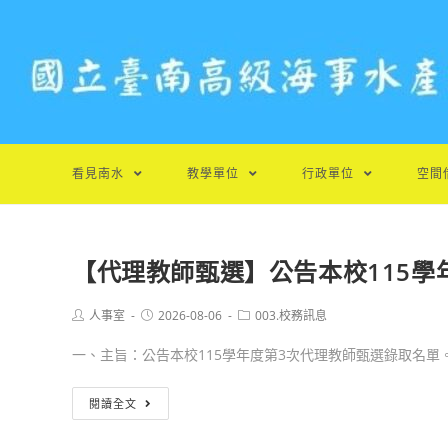
跳
轉
至
主
要
內
容
看見南水
教學單位
行政單位
空間
【代理教師甄選】公告本校115學
Post
Post
Post
人事室
2026-08-06
003.校務訊息
author:
published:
category:
一、主旨：公告本校115學年度第3次代理教師甄選錄取名單。 .
【代
閱讀全文
理