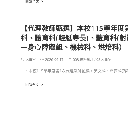
閱讀全文
選
學
理
年
教
度
師
第
【代理教師甄選】本校115學年度
甄
1
科、體育科(輕艇專長)、體育科(射
選】
次
本
—身心障礙組、機械科、烘焙科）
代
校
理
115
Post
Post
Post
人事室
2026-06-17
003.校務訊息
/
08.人事室
教
author:
published:
category:
學
師
一、本校115學年度第1次代理教師甄選，英文科、體育科(輕艇.
年
甄
度
選
【代
閱讀全文
第
錄
理
1
取
教
次
名
師
代
單
甄
理
選】
教
本