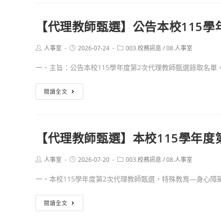
師
度
教
甄
第
師
【代理教師甄選】公告本校115學
選
4
甄
錄
次
選】
Post
Post
Post
人事室
2026-07-24
003.校務訊息
/
08.人事室
取
代
本
author:
published:
category:
名
理
校
一、主旨：公告本校115學年度第2次代理教師甄選錄取名單。 .
單
教
115
師
學
【代
閱讀全文
甄
年
理
選
度
教
第
師
【代理教師甄選】本校115學年度
3
甄
次
選】
Post
Post
Post
人事室
2026-07-20
003.校務訊息
/
08.人事室
代
公
author:
published:
category:
理
告
一、本校115學年度第2次代理教師甄選，特殊教育—身心障礙組
教
本
師
校
【代
閱讀全文
甄
115
理