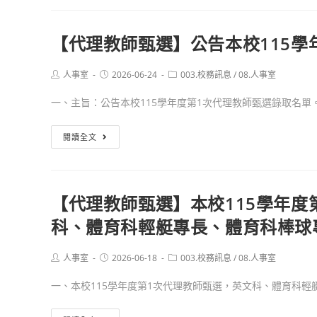
選
度
教
(第
第
師
【代理教師甄選】公告本校115學
三
2
甄
階
次
選】
Post
Post
Post
人事室
2026-06-24
003.校務訊息
/
08.人事室
段
代
本
author:
published:
category:
報
理
校
一、主旨：公告本校115學年度第1次代理教師甄選錄取名單。 .
名)
教
115
師
學
【代
閱讀全文
甄
年
理
選
度
教
(第
第
師
【代理教師甄選】本校115學年度
二
2
甄
階
次
科、體育科輕艇專長、體育科棒球
選】
段
代
公
報
理
告
Post
Post
Post
人事室
2026-06-18
003.校務訊息
/
08.人事室
author:
published:
category:
名)
教
本
一、本校115學年度第1次代理教師甄選，英文科、體育科輕艇專
師
校
甄
115
【代