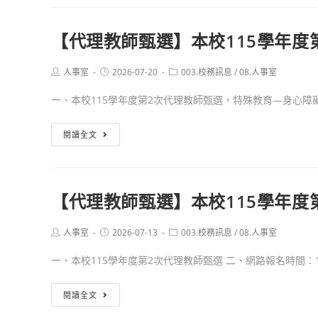
選
學
教
年
師
【代理教師甄選】本校115學年度
度
甄
第
選】
Post
Post
Post
人事室
2026-07-20
003.校務訊息
/
08.人事室
2
本
author:
published:
category:
次
校
一、本校115學年度第2次代理教師甄選，特殊教育—身心障礙組
代
115
理
學
【代
閱讀全文
教
年
理
師
度
教
甄
第
師
【代理教師甄選】本校115學年度
選
2
甄
錄
次
選】
Post
Post
Post
人事室
2026-07-13
003.校務訊息
/
08.人事室
取
代
本
author:
published:
category:
名
理
校
一、本校115學年度第2次代理教師甄選 二、網路報名時間：1.
單
教
115
師
學
【代
閱讀全文
甄
年
理