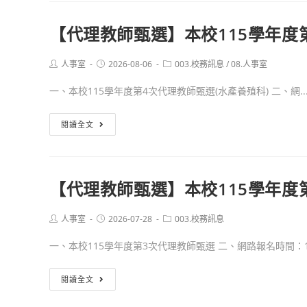
教
師
【代理教師甄選】本校115學年度
甄
選】
Post
Post
Post
人事室
2026-08-06
003.校務訊息
/
08.人事室
公
author:
published:
category:
告
一、本校115學年度第4次代理教師甄選(水產養殖科) 二、網..
本
校
【代
閱讀全文
115
理
學
教
年
師
【代理教師甄選】本校115學年度
度
甄
第
選】
Post
Post
Post
人事室
2026-07-28
003.校務訊息
3
本
author:
published:
category:
次
校
一、本校115學年度第3次代理教師甄選 二、網路報名時間：1.
代
115
理
學
【代
閱讀全文
教
年
理