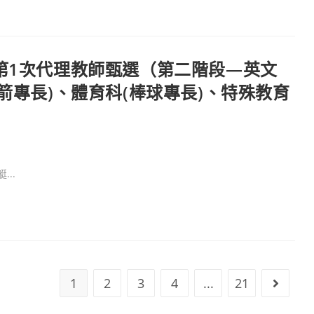
第1次代理教師甄選（第二階段—英文
箭專長)、體育科(棒球專長)、特殊教育
..
1
2
3
4
...
21
Go to 