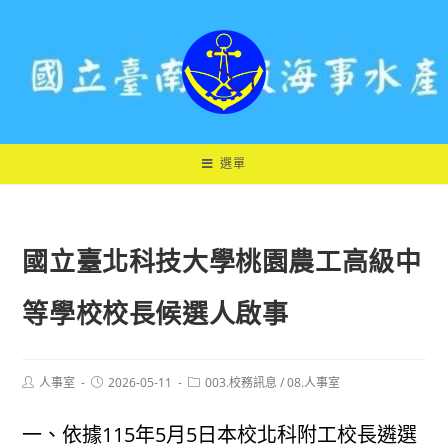
跳
轉
至
主
要
內
容
選單
國立臺北科技大學桃園農工高級中
等學校校長候選人啟事
Post
Post
Post
人事室
2026-05-11
003.校務訊息
/
08.人事室
author:
published:
category:
一、依據115年5月5日本校北科附工校長遴選