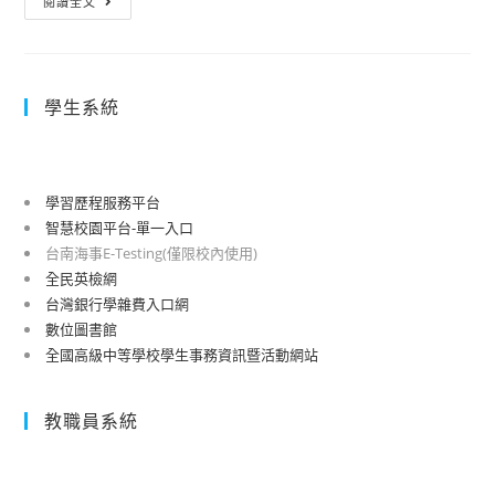
閱讀全文
規
命
令】
學生系統
修
正
發
布
學習歷程服務平台
「教
智慧校園平台-單一入口
育
台南海事E-Testing(僅限校內使用)
人
全民英檢網
員
台灣銀行學雜費入口網
留
數位圖書館
全國高級中等學校學生事務資訊暨活動網站
職
停
薪
教職員系統
辦
法」