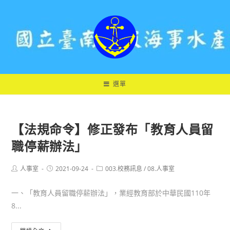
跳
轉
至
主
要
內
容
選單
【法規命令】修正發布「教育人員留
職停薪辦法」
Post
Post
Post
人事室
2021-09-24
003.校務訊息
/
08.人事室
author:
published:
category:
一、「教育人員留職停薪辦法」，業經教育部於中華民國110年
8...
【法