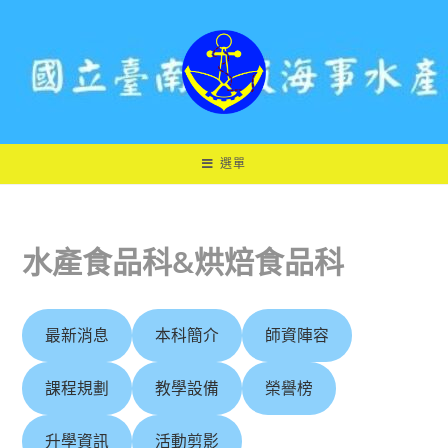
跳
轉
至
主
要
內
容
選單
水產食品科&烘焙食品科
最新消息
本科簡介
師資陣容
課程規劃
教學設備
榮譽榜
升學資訊
活動剪影