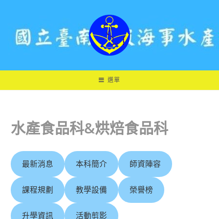
跳
轉
至
主
要
內
容
選單
水產食品科&烘焙食品科
最新消息
本科簡介
師資陣容
課程規劃
教學設備
榮譽榜
升學資訊
活動剪影