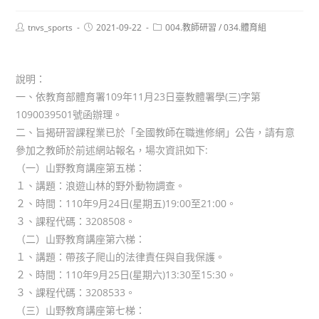
Post
Post
Post
tnvs_sports
2021-09-22
004.教師研習
/
034.體育組
author:
published:
category:
說明：
一、依教育部體育署109年11月23日臺教體署學(三)字第
1090039501號函辦理。
二、旨揭研習課程業已於「全國教師在職進修網」公告，請有意
參加之教師於前述網站報名，場次資訊如下:
（一）山野教育講座第五梯：
１、講題：浪遊山林的野外動物調查。
２、時間：110年9月24日(星期五)19:00至21:00。
３、課程代碼：3208508。
（二）山野教育講座第六梯：
１、講題：帶孩子爬山的法律責任與自我保護。
２、時間：110年9月25日(星期六)13:30至15:30。
３、課程代碼：3208533。
（三）山野教育講座第七梯：