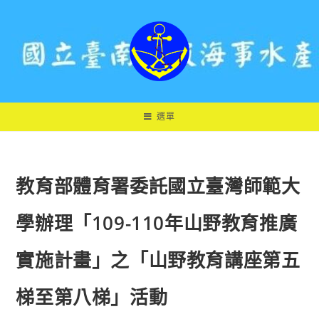
跳
轉
至
主
要
內
容
選單
教育部體育署委託國立臺灣師範大
學辦理「109-110年山野教育推廣
實施計畫」之「山野教育講座第五
梯至第八梯」活動