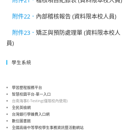
附件21．
稽核項目紀錄表
(資料限本校人員)
附件22．
內部稽核報告
(資料限本校人員)
附件23．
矯正與預防處理單
(資料限本校人
員)
學生系統
學習歷程服務平台
智慧校園平台-單一入口
台南海事E-Testing(僅限校內使用)
全民英檢網
台灣銀行學雜費入口網
數位圖書館
全國高級中等學校學生事務資訊暨活動網站