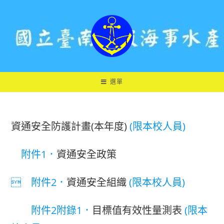
跳
轉
至
主
要
內
容
選單
資通安全防護計畫(本年度)
(限本校人員)
附件1．
資通安全政策
 附件2．
資通安全組織
(限本校人員)
附件2附錄1．
目標值有效性量測表
(限本