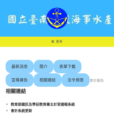
跳
轉
至
主
要
內
容
選單
最新消息
簡介
表單下載
宣導廣告
相關連結
法令規章
會計報告
相關連結
教育部國民及學前教育署主計室通報系統
會計系統更新