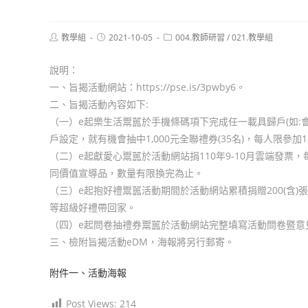
Post
Post
Post
教學組
2021-10-05
004.教師研習
/
021.教學組
author:
published:
category:
說明：
一、旨揭活動網站：https://pse.is/3pwby6。
二、旨揭活動內容如下:
（一）e起樂生活鬻嚚於手機條碼項下完成任一載具歸戶(如:會
戶設定，就有機會抽中1,000元全聯禮券(35名)，每人限參加
（二）e起獻愛心鬻嚚於活動網站捐110年9-10月雲端發票
同價值宣導品，數量有限換完為止。
（三）e起抱好禮鬻嚚活動期間於活動網站累積捐贈200(含)張以
等超級好禮帶回家。
（四）e起問卷抽禮券鬻嚚於活動網站完整填寫活動問卷暨意見調
三、檢附旨揭活動eDM，海報將另行郵寄。
附件一、活動海報
Post Views:
214