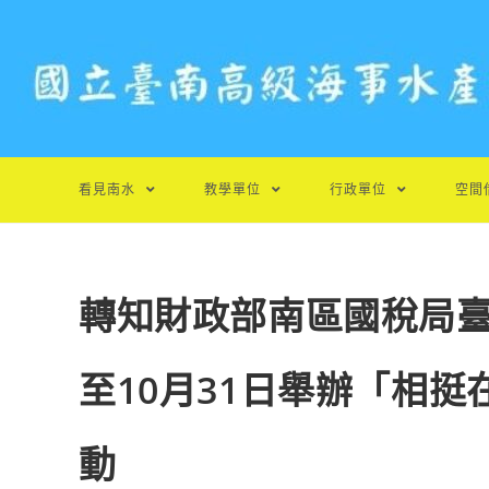
跳
轉
至
主
要
內
容
看見南水
教學單位
行政單位
空間
轉知財政部南區國稅局臺南
至10月31日舉辦「相挺
動