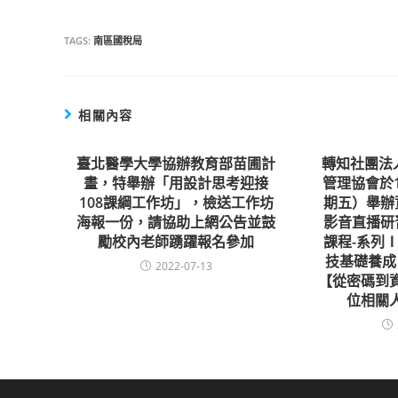
TAGS:
南區國稅局
相關內容
臺北醫學大學協辦教育部苗圃計
轉知社團法
畫，特舉辦「用設計思考迎接
管理協會於1
108課綱工作坊」，檢送工作坊
期五）舉辦
海報一份，請協助上網公告並鼓
影音直播研
勵校內老師踴躍報名參加
課程-系列
技基礎養成
2022-07-13
【從密碼到
位相關