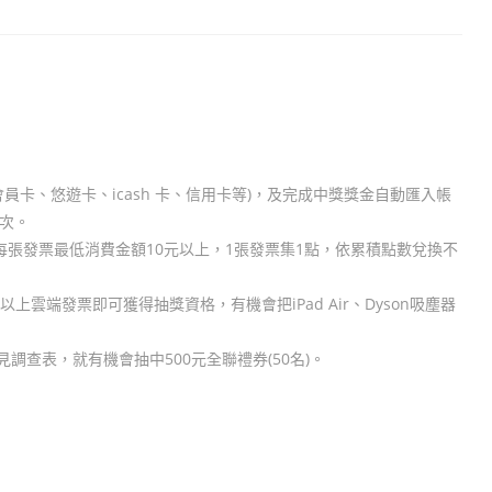
員卡、悠遊卡、icash 卡、信用卡等)，及完成中獎獎金自動匯入帳
1次。
，每張發票最低消費金額10元以上，1張發票集1點，依累積點數兌換不
上雲端發票即可獲得抽獎資格，有機會把iPad Air、Dyson吸塵器
查表，就有機會抽中500元全聯禮券(50名)。