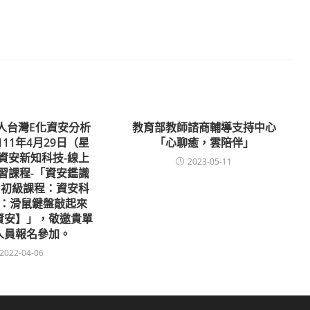
人台灣E化資安分析
教育部教師諮商輔導支持中心
11年4月29日（星
「心聊癒，雲陪伴」
資安新知科技-線上
2023-05-11
習課程-「資安鑑識
Ⅰ初級課程：資安科
：滑鼠鍵盤敲起來
資安】」，敬邀貴單
人員報名參加。
2022-04-06