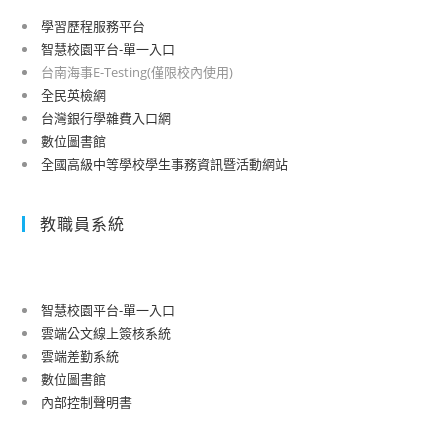
學習歷程服務平台
智慧校園平台-單一入口
台南海事E-Testing(僅限校內使用)
全民英檢網
台灣銀行學雜費入口網
數位圖書館
全國高級中等學校學生事務資訊暨活動網站
教職員系統
智慧校園平台-單一入口
雲端公文線上簽核系統
雲端差勤系統
數位圖書館
內部控制聲明書