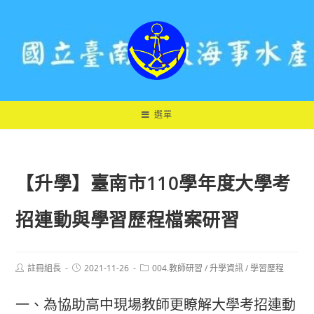
跳
轉
至
主
要
內
容
選單
【升學】臺南市110學年度大學考
招連動與學習歷程檔案研習
Post
Post
Post
註冊組長
2021-11-26
004.教師研習
/
升學資訊
/
學習歷程
author:
published:
category:
一、為協助高中現場教師更瞭解大學考招連動