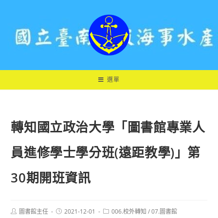
跳
轉
至
主
要
內
容
選單
轉知國立政治大學「圖書館專業人
員進修學士學分班(遠距教學)」第
30期開班資訊
Post
Post
Post
圖書館主任
2021-12-01
006.校外轉知
/
07.圖書館