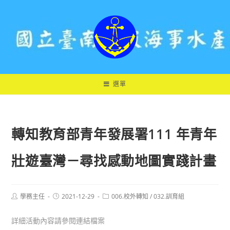
跳
轉
至
主
要
內
容
選單
轉知教育部青年發展署111 年青年
壯遊臺灣－尋找感動地圖實踐計畫
Post
Post
Post
學務主任
2021-12-29
006.校外轉知
/
032.訓育組
author:
published:
category:
詳細活動內容請參閱連結檔案