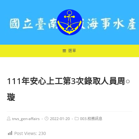
跳
轉
至
主
要
內
容
選單
111年安心上工第3次錄取人員周○
璇
Post
Post
Post
tnvs_gen-affairs
2022-01-20
003.校務訊息
author:
published:
category:
Post Views:
230