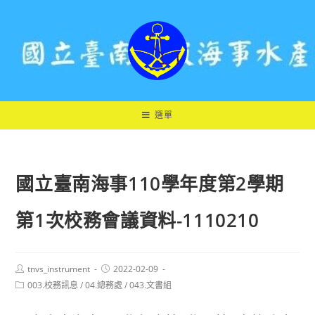
跳
轉
至
主
要
內
容
選單
國立臺南海事110學年度第2學期
第1次校務會議資料-1110210
Post
Post
tnvs_instrument
2022-02-09
author:
published:
Post
003.校務訊息
/
04.總務處
/
043.文書組
category: