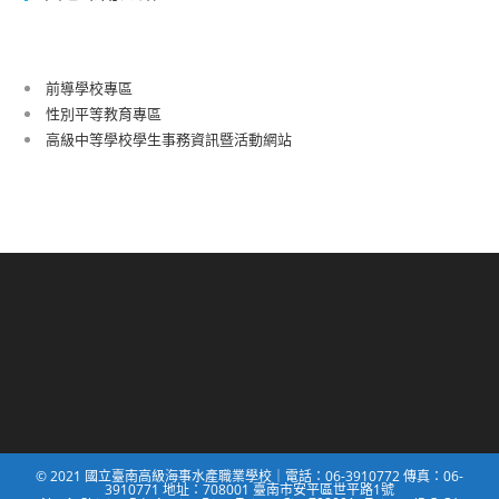
前導學校專區
性別平等教育專區
高級中等學校學生事務資訊暨活動網站
© 2021 國立臺南高級海事水產職業學校｜電話：06-3910772 傳真：06-
3910771 地址：708001 臺南市安平區世平路1號