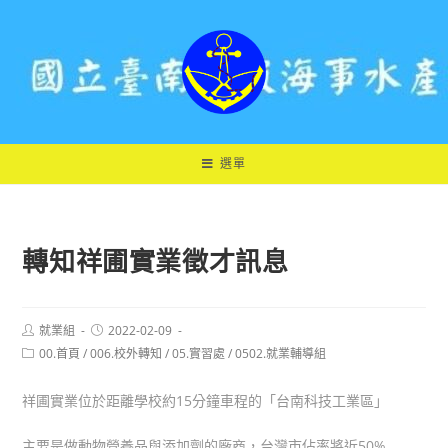
跳
轉
至
主
要
內
容
選單
轉知祥圃實業徵才訊息
Post
Post
就業組
2022-02-09
author:
published:
Post
00.首頁
/
006.校外轉知
/
05.實習處
/
0502.就業輔導組
category:
祥圃實業位於距離學校約15分鐘車程的「台南科技工業區」
主要是做動物營養品與添加劑的廠商，台灣市佔率將近50%