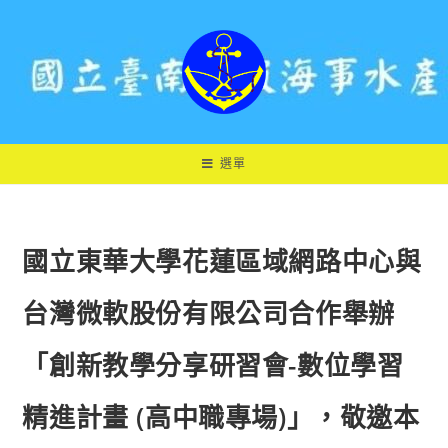
跳
轉
至
主
要
內
容
選單
國立東華大學花蓮區域網路中心與
台灣微軟股份有限公司合作舉辦
「創新教學分享研習會-數位學習
精進計畫 (高中職專場)」，敬邀本