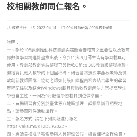
校相關教師同仁報名。
Post
Post
Post
教務主任
2022-04-14
004.教師研習
/
006.校外轉知
author:
published:
category:
說明：
一、鑒於108課綱推動科技資訊與媒體素養培育之重要性以及教育
部數位學習精進計畫推出後，今(111)年9月師生皆有學習載具可
使用，教育部教育雲端帳號已與微軟Office 365教育版帳號串聯，
迎接資訊融入教學的下個里程碑。研習會將邀約李燕秋老師及微
軟創新教師團隊，協助老師如何設計課程內容去結合學生的學習
歷程記錄以及結合(Windows)載具與微軟教育解決方案提高學生
學習自主性，一同為9月數位學習載具到位做準備。
二、旨揭研習會分別於臺北等八地區辦理，詳細舉辦日期與地
點，請參閱附件活動議程。
三、報名方式: 請在下列網址進行報名
https://aka.ms/K12DLIP2022。
四、惠請貴校准予報名參與人員辦理公假，研習課程全程免費，