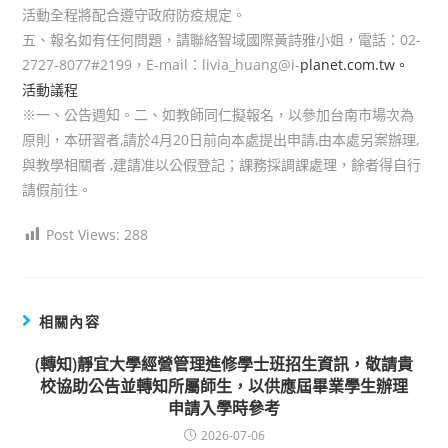
活動全程將配合遵守政府防疫規定。
五、報名如有任何問題，請聯絡智域國際黃詩雅小姐，電話：02-
2727-8077#2199，E-mail：livia_huang@i-
planet.com.tw。
活動議程
※一、公告週知。二、如教師同仁擬報名，以參加台南市場次為
原則，本研習者,請於4月20日前向本處提出申請,由本處另案辦理,
與教學相關者 ,建請准以公假登記；課務採調課處理，餘者得自行
請假前往。
Post Views:
288
相關內容
(轉知)靜宜大學經營管理進修學士班招生資訊，敬請貴
校協助公告並轉知所屬師生，以供應屆畢業學生辦理
申請入學時參考
2026-07-06