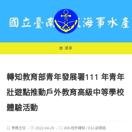
跳
轉
至
主
要
內
容
選單
轉知教育部青年發展署111 年青年
壯遊點推動戶外教育高級中等學校
體驗活動
Post
Post
Post
學務主任
2022-04-20
006.校外轉知
/
032.訓育組