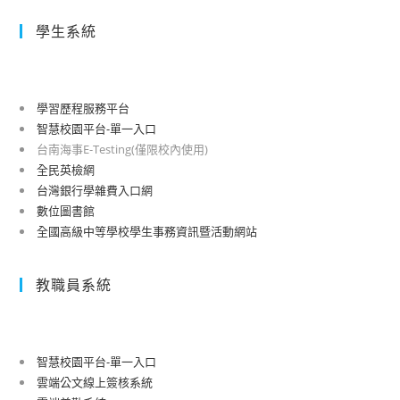
學生系統
學習歷程服務平台
智慧校園平台-單一入口
台南海事E-Testing(僅限校內使用)
全民英檢網
台灣銀行學雜費入口網
數位圖書館
全國高級中等學校學生事務資訊暨活動網站
教職員系統
智慧校園平台-單一入口
雲端公文線上簽核系統