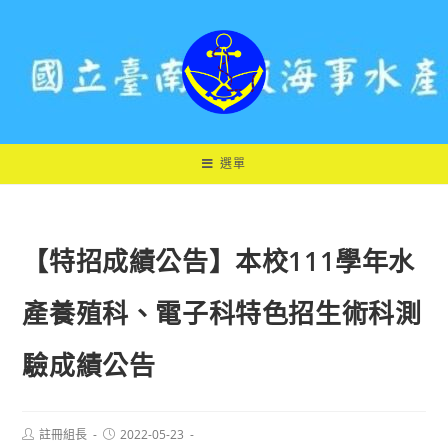
跳
轉
至
主
要
內
容
選單
【特招成績公告】本校111學年水
產養殖科、電子科特色招生術科測
驗成績公告
Post
Post
註冊組長
2022-05-23