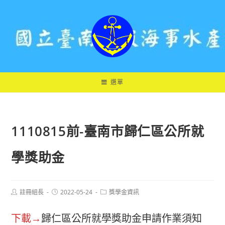
跳
轉
至
主
要
內
容
選單
1110815前-臺南市歸仁區公所就
學獎助金
Post
Post
Post
註冊組長
2022-05-24
獎學金資訊
author:
published:
category:
下載→
歸仁區公所就學獎助金申請作業須知