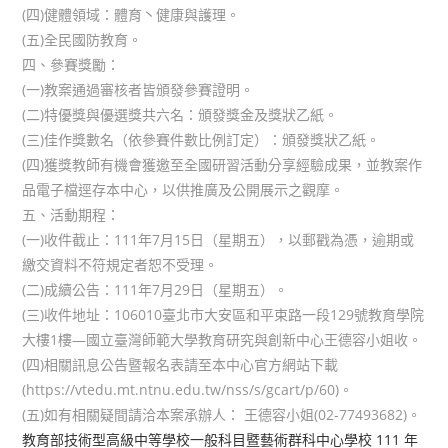
(四)健體領域：體育丶健康與護理。
(五)全民國防教育。
四、參賽獎勵：
(一)教案通過審核者皆頒發參賽證明。
(二)特優獎與優選獎共六名：頒發獎金及獎狀乙紙。
(三)佳作獎數名（依參賽件數比例訂定）：頒發獎狀乙紙。
(四)獲獎教師有機會獲邀至全國研習活動分享經驗成果，並教案作
品電子檔逕存本中心，以供推廣及公開展示之觀摩。
五、活動期程：
(一)收件截止：111年7月15日（星期五），以郵戳為憑，逾期或
繳交資料不符規定者恕不受理。
(二)成續公告：111年7月29日（星期五）。
(三)收件地址：106010臺北市大安區和平束路一段129號教育學院
大樓1樓—國立臺灣師範大學教育研究與創新中心王德容小姐收。
(四)相關訊息公告暨報名表請至本中心官方網站下載
(https://vtedu.mt.ntnu.edu.tw/nss/s/gcart/p/60)。
(五)如有相關疑間請洽本案承辦人： 王德容小姐(02-77493682)。
教育部技術型高級中等學校一般科目暨藝術群科中心學校 111 年