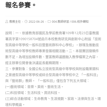
報名參賽。
Post
Post
Post
教務主任
2022-06-26
004.教師研習
/
006.校外轉知
author:
published:
category:
說明：一、依據教育部國民及學前教育署109年12月23日臺教國
署高字第1090158704號函示本校教育研究與創新中心附設「技術
型高級中等學校一般科目暨藝術群科中心學校」，辦理及推動技
術型高級中等學校教師專業發展相關活動。二、本競賽因徵稿件
數不足，為增加投稿件數、豐富教師議題融入教學檔案之內容，
經主辦單位開會後決議延長截稿期限。
三、參賽對象：全國公私立技術型高級中等學校與附設職業類科
之普通型高級中等學校或綜合型高級中等學校中之 「一般科目」
與「藝術群」教師。 「一般科目」僅包含下列五大領域：
(一)藝術領域：音樂丶美術丶藝術生活。
(二)科技領域：生活科技丶資訊科技。
(三)綜合活動領域：生命教育丶生涯規劃丶家政丶法律與生活丶環
境科學概論。