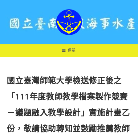
跳
轉
至
主
要
內
容
選單
國立臺灣師範大學檢送修正後之
「111年度教師教學檔案製作競賽
－議題融入教學設計」實施計畫乙
份，敬請協助轉知並鼓勵推薦教師