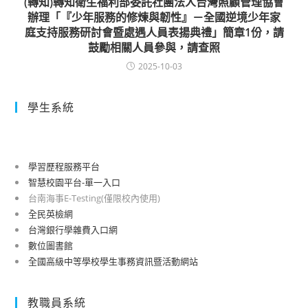
(轉知)轉知衛生福利部委託社團法人台灣照顧管理協會
辦理「『少年服務的修煉與韌性』－全國逆境少年家
庭支持服務研討會暨處遇人員表揚典禮」簡章1份，請
鼓勵相關人員參與，請查照
2025-10-03
學生系統
學習歷程服務平台
智慧校園平台-單一入口
台南海事E-Testing(僅限校內使用)
全民英檢網
台灣銀行學雜費入口網
數位圖書館
全國高級中等學校學生事務資訊暨活動網站
教職員系統