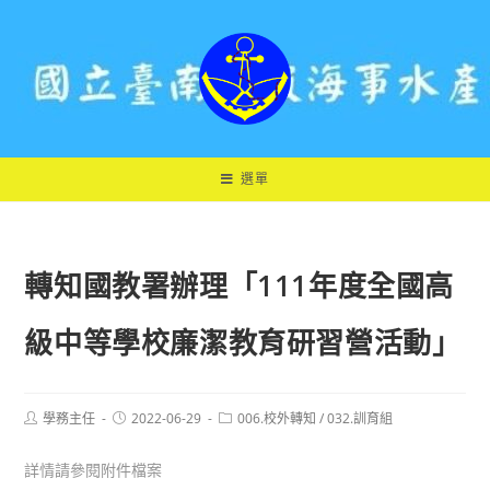
跳
轉
至
主
要
內
容
選單
轉知國教署辦理「111年度全國高
級中等學校廉潔教育研習營活動」
Post
Post
Post
學務主任
2022-06-29
006.校外轉知
/
032.訓育組
author:
published:
category:
詳情請參閱附件檔案