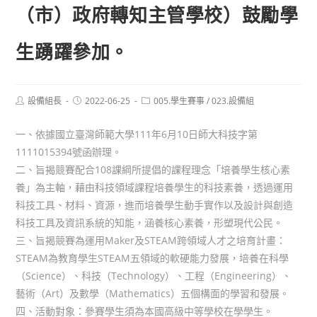
（市）政府轉知主管學校）鼓勵學
生踴躍參加。
Post
Post
Post
設備組長
2022-06-25
005.學生賽事
/
023.設備組
author:
published:
category:
一、依據國立臺灣師範大學111年6月10日師大科技字第
1111015394號函辦理。
二、旨揭競賽配合108課綱所提倡的課程理念「培養學生核心素
養」為主軸，藉由科技領域課程培養學生的科技素養，透過運用
科技工具、材料、資源，進而培養學生動手實作以及設計與創造
科技工具及資訊系統的知能，涵養核心素養，形塑現代公民。
三、旨揭競賽為運用Maker及STEAM跨領域人才之培育計畫：
STEAM為教育學生STEAM五領域的軟硬能力發展，培養在科學
（Science）、科技（Technology）、工程（Engineering）、
藝術（Art）及數學（Mathematics）五個構面的學習和發展。
四、活動對象：參賽學生須為本國高級中等學校在學學生。