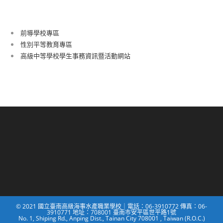
前導學校專區
性別平等教育專區
高級中等學校學生事務資訊暨活動網站
© 2021 國立臺南高級海事水產職業學校｜電話：06-3910772 傳真：06-
3910771 地址：708001 臺南市安平區世平路1號
No. 1, Shiping Rd., Anping Dist., Tainan City 708001 , Taiwan (R.O.C.)