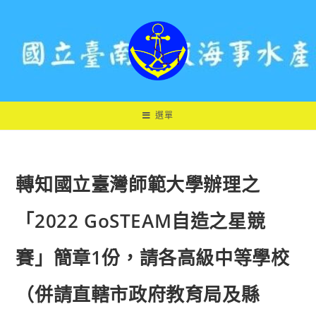
跳
轉
至
主
要
內
容
選單
轉知國立臺灣師範大學辦理之
「2022 GoSTEAM自造之星競
賽」簡章1份，請各高級中等學校
（併請直轄市政府教育局及縣