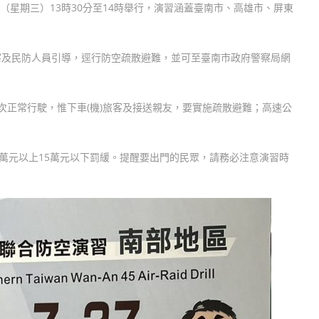
7日（星期三）13時30分至14時舉行，演習涵蓋臺南市、高雄市、屏東
察及民防人員引導，逕行防空疏散避難，並可至臺南市政府警察局網
次正常行駛，惟下車(機)旅客及接送親友，要實施疏散避難；高速公
3萬元以上15萬元以下罰緩。提醒要出門的民眾，請務必注意演習時