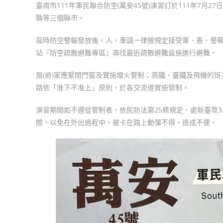
臺南市111年軍民聯合防空(萬安45號)演習訂於111年7月2
縣等三個縣市。
屆時防空警報發放後，人、車請一律按規定接受軍、憲、警
站『防空疏散避難專區』尋找最近疏散避難設施進行避難。
居(商)家應緊閉門窗及實施燈火管制；高鐵、臺鐵及飛機的班
路依「准下不准上」原則，於各交流道實施管制。
演習期間如不遵從管制者，依民防法第25條規定，處新臺幣
間，以免在外出過程中，被卡在路上動彈不得，造成不便。