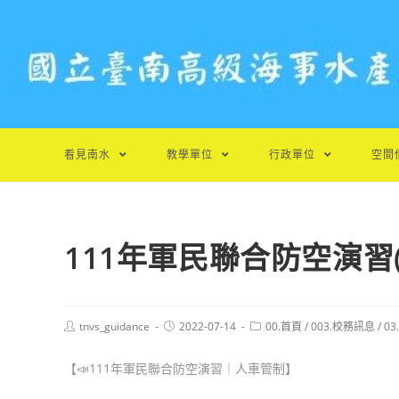
跳
轉
至
主
要
內
容
看見南水
教學單位
行政單位
空間
111年軍民聯合防空演習(
Post
Post
Post
tnvs_guidance
2022-07-14
00.首頁
/
003.校務訊息
/
0
author:
published:
category:
【📣111年軍民聯合防空演習｜人車管制】