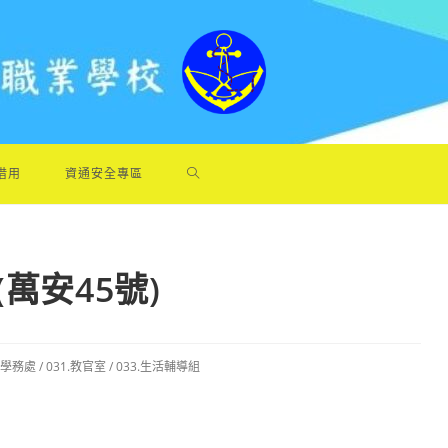
借用
資通安全專區
萬安45號)
3.學務處
/
031.教官室
/
033.生活輔導組