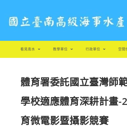
跳
轉
至
主
要
內
容
看見南水
教學單位
行政單位
空間
體育署委託國立臺灣師範大
學校適應體育深耕計畫-2
育微電影暨攝影競賽