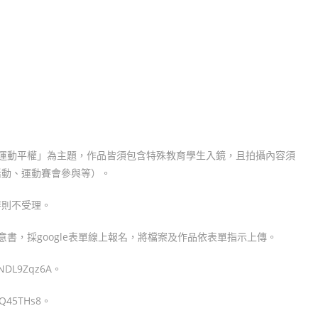
生運動平權」為主題，作品皆須包含特殊教育學生入鏡，且拍攝內容須
活動、運動賽會參與等）。
時則不受理。
意書，採google表單線上報名，將檔案及作品依表單指示上傳。
NDL9Zqz6A。
Q45THs8。