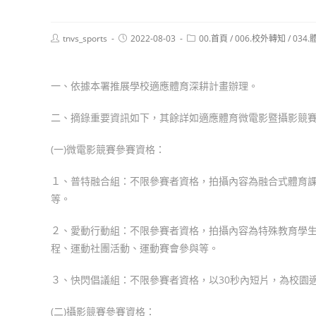
Post
Post
Post
tnvs_sports
2022-08-03
00.首頁
/
006.校外轉知
/
034
author:
published:
category:
一、依據本署推展學校適應體育深耕計畫辦理。
二、摘錄重要資訊如下，其餘詳如適應體育微電影暨攝影競
(一)微電影競賽參賽資格：
１、普特融合組：不限參賽者資格，拍攝內容為融合式體育
等。
２、愛動行動組：不限參賽者資格，拍攝內容為特殊教育學
程、運動社團活動、運動賽會參與等。
３、快閃倡議組：不限參賽者資格，以30秒內短片，為校園
(二)攝影競賽參賽資格：