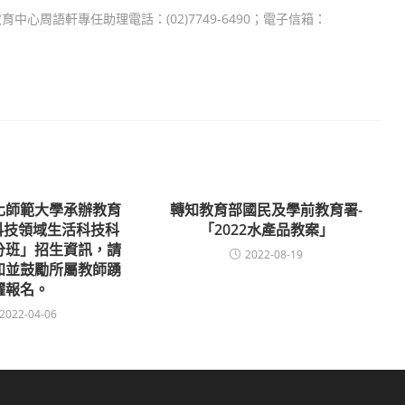
周語軒專任助理電話：(02)7749-6490；電子信箱：
化師範大學承辦教育
轉知教育部國民及學前教育署-
年科技領域生活科技科
「2022水產品教案」
分班」招生資訊，請
2022-08-19
知並鼓勵所屬教師踴
躍報名。
2022-04-06