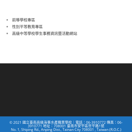
前導學校專區
性別平等教育專區
高級中等學校學生事務資訊暨活動網站
© 2021 國立臺南高級海事水產職業學校｜電話：06-3910772 傳真：06-
3910771 地址：708001 臺南市安平區世平路1號
No. 1, Shiping Rd., Anping Dist., Tainan City 708001 , Taiwan (R.O.C.)