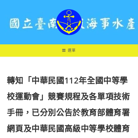
跳
轉
至
主
要
內
容
選單
轉知「中華民國112年全國中等學
校運動會」競賽規程及各單項技術
手冊，已分別公告於教育部體育署
網頁及中華民國高級中等學校體育