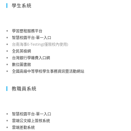
學生系統
學習歷程服務平台
智慧校園平台-單一入口
台南海事E-Testing(僅限校內使用)
全民英檢網
台灣銀行學雜費入口網
數位圖書館
全國高級中等學校學生事務資訊暨活動網站
教職員系統
智慧校園平台-單一入口
雲端公文線上簽核系統
雲端差勤系統