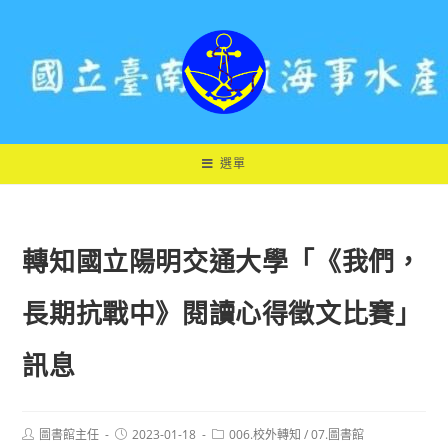
跳
轉
至
主
要
內
容
選單
轉知國立陽明交通大學「《我們，
長期抗戰中》閱讀心得徵文比賽」
訊息
Post
Post
Post
圖書館主任
2023-01-18
006.校外轉知
/
07.圖書館