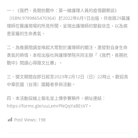
author:
published:
category:
一、《我們，長期抗戰中：第一線護理人員的疫情觀察誌》
（ISBN:9789865470364）於2022年6月1日出版，共收錄29篇護
理師在醫護現場的所見所聞，呈現出護理師的堅毅信念，以及病
患家屬的生命勇氣。
二、為推廣閱讀並喚起大眾對於護理師的關注，激發對自身生命
勇氣的熱情，本校出版社與護理學院共同主辦「《我們，長期抗
戰中》閱讀心得徵文比賽」。
三、徵文期間自即日起至2023年2月12日（日）22時止。歡迎具
中華民國（台灣）國籍者參與活動。
四、本活動採線上報名並上傳參賽稿件，網址連結：
https://forms.gle/uuLxmrPNQqYaBEsV7。
Post Views:
198