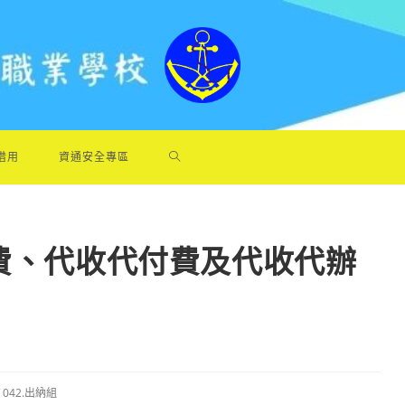
借用
資通安全專區
雜費、代收代付費及代收代辦
042.出納組