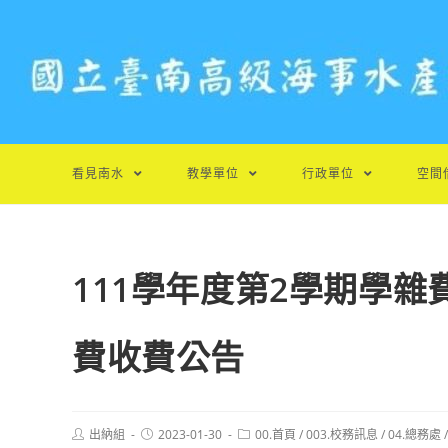
跳
轉
至
主
要
內
容
看見南水
教學單位
行政單位
空間
111學年度第2學期學
費收費公告
Post
Post
Post
出納組
2023-01-30
00.首頁
/
003.校務訊息
/
04.總務處
/