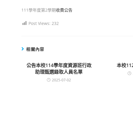
author:
published:
category:
111學年度第2學期
收費公告
Post Views:
232
相關內容
公告本校114學年度資源班行政
本校1
助理甄選錄取人員名單
2025-07-02